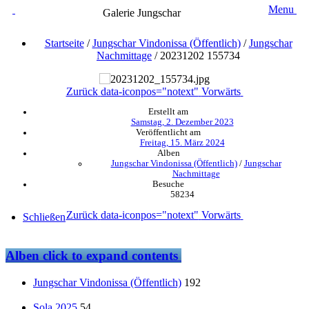
Menu
Galerie Jungschar
Startseite
/
Jungschar Vindonissa (Öffentlich)
/
Jungschar
Nachmittage
/
20231202 155734
Zurück
data-iconpos="notext"
Vorwärts
Erstellt am
Samstag, 2. Dezember 2023
Veröffentlicht am
Freitag, 15. März 2024
Alben
Jungschar Vindonissa (Öffentlich)
/
Jungschar
Nachmittage
Besuche
58234
Zurück
data-iconpos="notext"
Vorwärts
Schließen
Alben
click to expand contents
Jungschar Vindonissa (Öffentlich)
192
Sola 2025
54