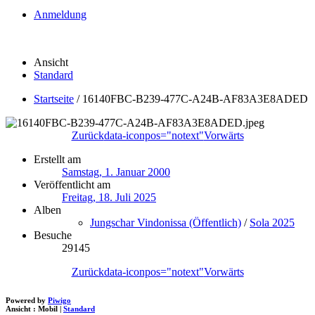
Anmeldung
Ansicht
Standard
Startseite
/
16140FBC-B239-477C-A24B-AF83A3E8ADED
Zurück
data-iconpos="notext"
Vorwärts
Erstellt am
Samstag, 1. Januar 2000
Veröffentlicht am
Freitag, 18. Juli 2025
Alben
Jungschar Vindonissa (Öffentlich)
/
Sola 2025
Besuche
29145
Zurück
data-iconpos="notext"
Vorwärts
Powered by
Piwigo
Ansicht :
Mobil
|
Standard