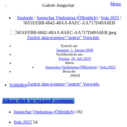
Menu
Galerie Jungschar
Startseite
/
Jungschar Vindonissa (Öffentlich)
/
Sola 2025
/
5651EEBB-6842-48AA-8AEC-AA717D49A6EB
Zurück
data-iconpos="notext"
Vorwärts
Erstellt am
Samstag, 1. Januar 2000
Veröffentlicht am
Freitag, 18. Juli 2025
Alben
Jungschar Vindonissa (Öffentlich)
/
Sola 2025
Besuche
39059
Zurück
data-iconpos="notext"
Vorwärts
Schließen
Alben
click to expand contents
Jungschar Vindonissa (Öffentlich)
192
Sola 2025
54